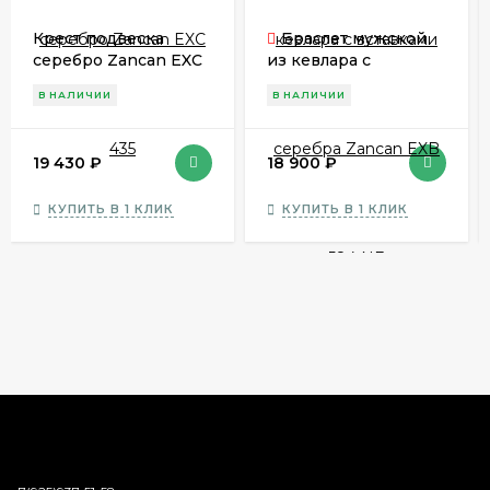
Крест подвеска
Браслет мужской
серебро Zancan EXC
из кевлара с
435
вставками серебра
В НАЛИЧИИ
В НАЛИЧИИ
Zancan EXB 584 NE
19 430
₽
18 900
₽
КУПИТЬ В 1 КЛИК
КУПИТЬ В 1 КЛИК