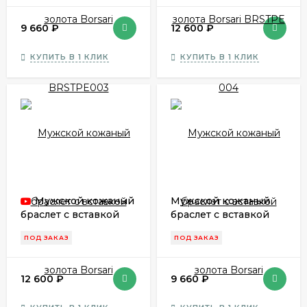
9 660
₽
12 600
₽
КУПИТЬ В 1 КЛИК
КУПИТЬ В 1 КЛИК
Мужской кожаный
Мужской кожаный
браслет с вставкой
браслет с вставкой
золота Borsari
золота Borsari
ПОД ЗАКАЗ
ПОД ЗАКАЗ
BRSTPE005
BRSTPE006
12 600
₽
9 660
₽