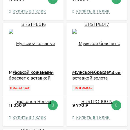
КУПИТЬ В 1 КЛИК
КУПИТЬ В 1 КЛИК
Мужской кожаный
Мужской браслет с
браслет с вставкой
вставкой золота
цирконов Borsari
Borsari BRSTPO 100 N
ПОД ЗАКАЗ
ПОД ЗАКАЗ
BRSTPE018
11 030
₽
9 770
₽
КУПИТЬ В 1 КЛИК
КУПИТЬ В 1 КЛИК