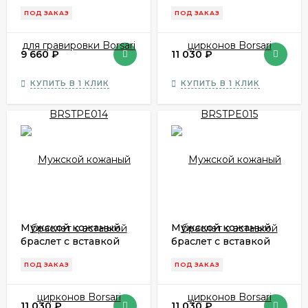
для гравировки
цирконов Borsari
ПОД ЗАКАЗ
ПОД ЗАКАЗ
Borsari BRSTPE014
BRSTPE015
9 660
₽
11 030
₽
КУПИТЬ В 1 КЛИК
КУПИТЬ В 1 КЛИК
Мужской кожаный
Мужской кожаный
браслет с вставкой
браслет с вставкой
цирконов Borsari
цирконов Borsari
ПОД ЗАКАЗ
ПОД ЗАКАЗ
BRSTPE016
BRSTPE017
11 030
₽
11 030
₽