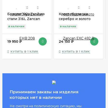
Браслет мужской из
Крест подвеска
стали 316L Zancan
серебро и золото
EHB 208
Zancan EXC 492 R
В НАЛИЧИИ
В НАЛИЧИИ
19 950
₽
24 150
₽
КУПИТЬ В 1 КЛИК
КУПИТЬ В 1 КЛИК
Принимаем заказы на изделия
которых нет в наличии
Не смотря на политическую ситацию, мы