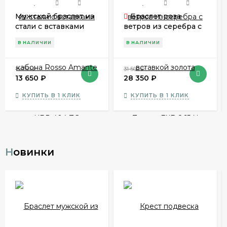
Мужской браслет из
Браслет роза
стали с вставками
ветров из серебра с
кабона Rosso Amante
вставкой золота
В НАЛИЧИИ
В НАЛИЧИИ
UBR 404 ZG
Zancan EXB 865 N
15 750
₽
31 500
₽
13 650
₽
28 350
₽
КУПИТЬ В 1 КЛИК
КУПИТЬ В 1 КЛИК
Новинки