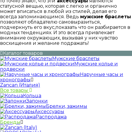
то точно знают, что эти
аксессуары
являются
статусной вещью, которая с легко и органично
может вписаться в любой из стилей, делая его
всегда запоминающимся. Ведь
мужские браслеты
позволяют обладателю самовыразиться,
подчеркнуть его вкус,показать что он разбирается в
модных тенденциях. И это всегда привлекает
внимание окружающих, вызывая у них чувство
восхищения и желание подражать!
Каталог товаров
Мужские браслеты
Мужские колье и
подвески
Наручные часы и
хронографы
Zancan (Италия)
Все товары
Кольца
Запонки
Брелки, зажимы
Аксессуары
Распродажа
Бренды