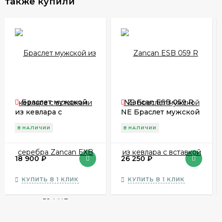
также купили
Браслет мужской
Zancan ESB 059 R
из кевлара с
NE Браслет мужской
вставками серебра
из кевлара с
В НАЛИЧИИ
В НАЛИЧИИ
Zancan EXB 584 NE
вставкой золота
18 900
₽
26 250
₽
КУПИТЬ В 1 КЛИК
КУПИТЬ В 1 КЛИК