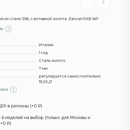
 из стали 316L c вставкой золота Zancan EXB 547
ИЕ
Италия
1 год
Сталь золото
7 мм
регулируется самостоятельно
19,20,21
ТИКИ
ЕК в регионы (+
0
₽
)
6 изделий на выбор (только для Москвы и
(+
0
₽
)