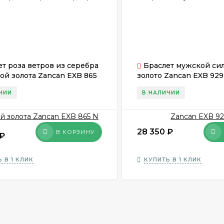
ет роза ветров из серебра
Браслет мужской си
кой золота Zancan EXB 865
золото Zancan EXB 929
ЧИИ
В НАЛИЧИИ
28 350
₽
В КОРЗИНУ
₽
 В 1 КЛИК
КУПИТЬ В 1 КЛИК