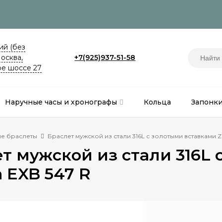
й (без
Москва,
+7(925)937-51-58
е шоссе 27
Наручные часы и хронографы
Кольца
Запонк
е браслеты
Браслет мужской из стали 316L с золотыми вставками Z
т мужской из стали 316L
 EXB 547 R