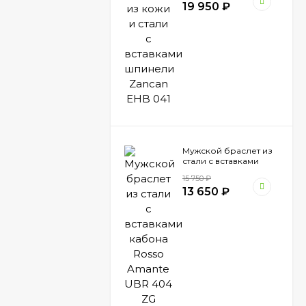
19 950
₽
Мужской браслет из
стали с вставками
кабона Rosso Amante
15 750
₽
UBR 404 ZG
13 650
₽