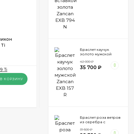
ликон
Браслет мужской каучук золото
 Ti
Zancan EXB 977
Браслет каучук
золото мужской
В НАЛИЧИИ
Zancan EXB 157 R
42 000
₽
35 700
₽
28 350
₽
В КОРЗИНУ
В КОРЗИНУ
КУПИТЬ В 1 КЛИК
Браслет роза ветров
из серебра с
вставкой золота
31 500
₽
Zancan EXB 865 N