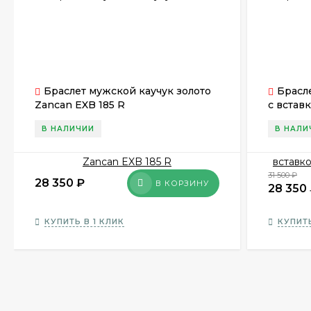
Браслет мужской каучук золото
Брасл
Zancan EXB 185 R
с встав
N
В НАЛИЧИИ
В НАЛИ
31 500
₽
28 350
₽
В КОРЗИНУ
28 350
КУПИТЬ В 1 КЛИК
КУПИТЬ