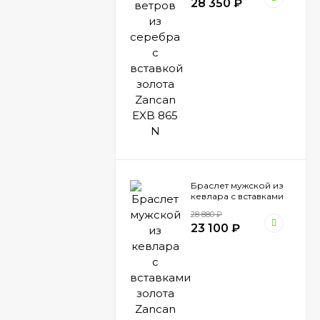
28 350
₽
Браслет мужской из
кевлара с вставками
золота Zancan EXB
28 880
₽
473 BI
23 100
₽