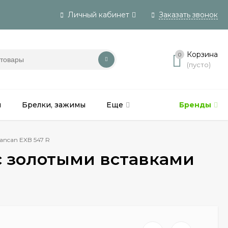
Личный кабинет
Заказать звонок
Вход
Корзина
0
(пусто)
Регистрация
и
Брелки, зажимы
Еще
Бренды
ancan EXB 547 R
 с золотыми вставками