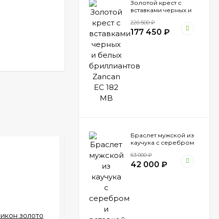
Золотой крест с
вставками черных и
белых бриллиантов
220 500
₽
Zancan EC 182 MB
177 450
₽
Браслет мужской из
каучука с серебром
и вставкой золота
NEW!
63 000
₽
Zancan EXB 794 N
42 000
₽