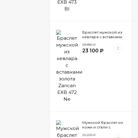
Браслет мужской из
кевлара с вставками
золота Zancan EXB
28 880
₽
472 Ne
23 100
₽
Мужской браслет из
кожи и стали с
вставками шпинели
25 200
₽
Zancan EHB 041