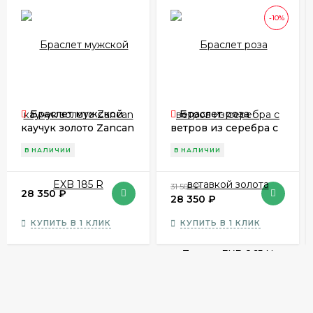
-10%
Браслет мужской
Браслет роза
каучук золото Zancan
ветров из серебра с
EXB 185 R
вставкой золота
В НАЛИЧИИ
В НАЛИЧИИ
Zancan EXB 865 N
31 500
₽
28 350
₽
28 350
₽
КУПИТЬ В 1 КЛИК
КУПИТЬ В 1 КЛИК