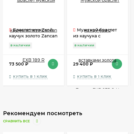
Браслет мужской
Мужской браслет
каучук золото Zancan
из каучука с
EXB 189 R
вставками золота
В НАЛИЧИИ
В НАЛИЧИИ
Zancan EXB 275 G-N
73 500
₽
29 400
₽
КУПИТЬ В 1 КЛИК
КУПИТЬ В 1 КЛИК
Рекомендуем посмотреть
СРАВНИТЬ ВСЕ