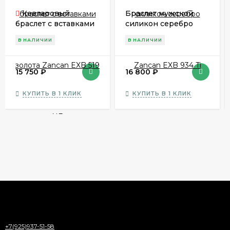
Кевларовый
Браслет мужской
браслет с вставками
силикон серебро
золота Zancan EXB
Zancan EXB 934 Ti
В НАЛИЧИИ
В НАЛИЧИИ
519 NE
15 750
₽
16 800
₽
КУПИТЬ В 1 КЛИК
КУПИТЬ В 1 КЛИК
+7(925)937-51-58