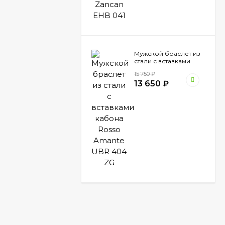
Мужской браслет из
стали с вставками
кабона Rosso Amante
15 750
₽
UBR 404 ZG
13 650
₽