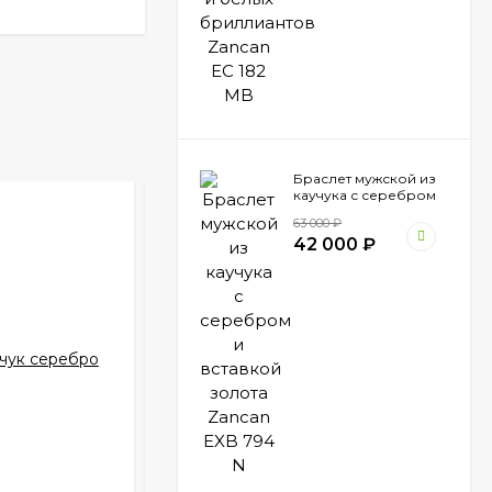
Браслет мужской из
каучука с серебром
и вставкой золота
63 000
₽
Zancan EXB 794 N
42 000
₽