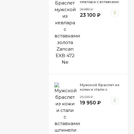
кевлара с вставками
золота Zancan EXB
28 880
₽
472 Ne
23 100
₽
Мужской браслет из
кожи и стали с
вставками шпинели
25 200
₽
Zancan EHB 041
19 950
₽