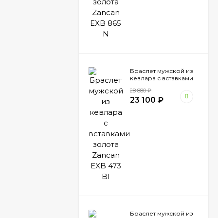
Браслет мужской из
кевлара с вставками
золота Zancan EXB
28 880
₽
473 BI
23 100
₽
Браслет мужской из