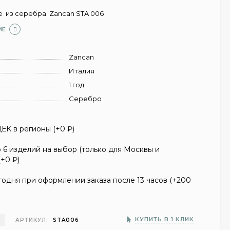
е из серебра Zancan STA 006
ИЕ
Zancan
Италия
1 год
Серебро
ЕК в регионы (+
0
₽
)
6 изделий на выбор (только для Москвы и
(+
0
₽
)
одня при оформлении заказа после 13 часов (+
200
З
КУПИТЬ В 1 КЛИК
АРТИКУЛ:
STA006