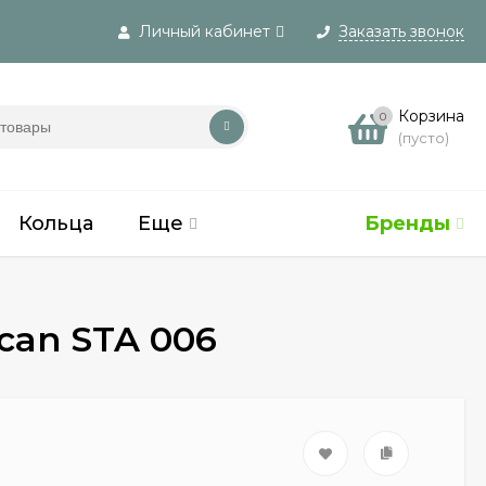
Личный кабинет
Заказать звонок
Вход
Корзина
0
(пусто)
Регистрация
Кольца
Еще
Бренды
can STA 006