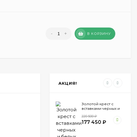
-
+
В КОРЗИНУ
АКЦИЯ!
Золотой крест с
вставками черных и
белых бриллиантов
220 500
₽
Zancan EC 182 MB
177 450
₽