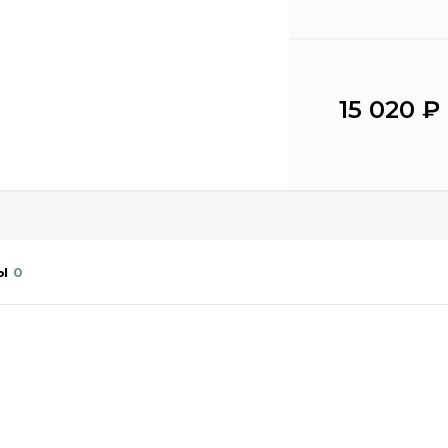
15 020
₽
Ы
0