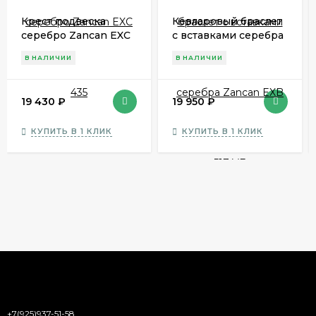
Крест подвеска
Кевларовый браслет
серебро Zancan EXC
с вставками серебра
435
Zancan EXB 517 VE
В НАЛИЧИИ
В НАЛИЧИИ
19 430
₽
19 950
₽
КУПИТЬ В 1 КЛИК
КУПИТЬ В 1 КЛИК
+7(925)937-51-58