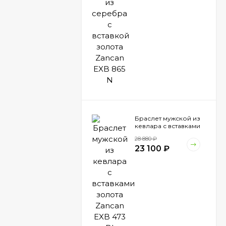
Браслет мужской из
кевлара с вставками
золота Zancan EXB
28 880
₽
473 BI
23 100
₽