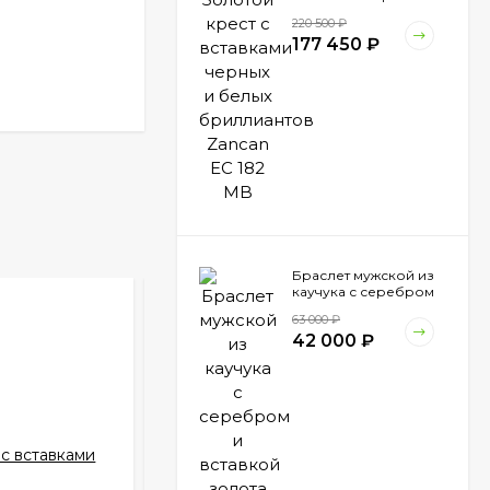
белых бриллиантов
220 500
₽
Zancan EC 182 MB
177 450
₽
Браслет мужской из
каучука с серебром
и вставкой золота
-21%
63 000
₽
Zancan EXB 794 N
42 000
₽