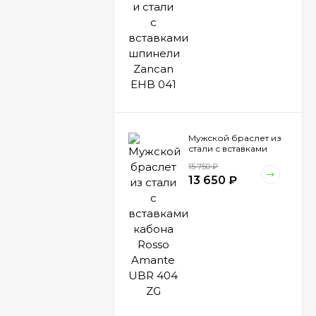
Мужской браслет из
стали с вставками
кабона Rosso Amante
15 750
₽
UBR 404 ZG
13 650
₽