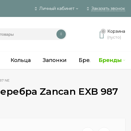
Личный кабинет
Заказать звонок
Вход
Корзина
0
(пусто)
Регистрация
Кольца
Запонки
Брелки, зажимы
Бренды
87 NE
серебра Zancan EXB 987