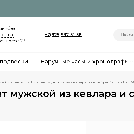
й (без
Москва,
+7(925)937-51-58
е шоссе 27
 подвески
Наручные часы и хронографы
ие браслеты
Браслет мужской из кевлара и серебра Zancan EXB 9
т мужской из кевлара и 