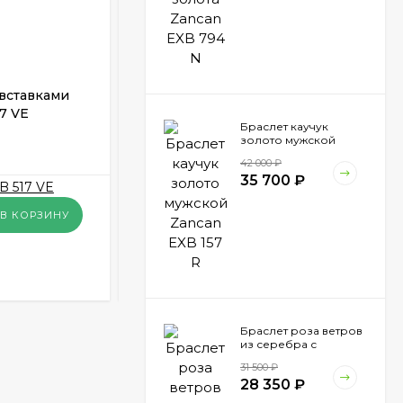
 вставками
Мужской браслет из кожи и
7 VE
стали с вставками шпинели
Браслет каучук
Zancan EHB 041
золото мужской
В НАЛИЧИИ
Zancan EXB 157 R
42 000
₽
35 700
₽
25 200
₽
В КОРЗИНУ
В КОРЗИНУ
19 950
₽
КУПИТЬ В 1 КЛИК
Браслет роза ветров
из серебра с
вставкой золота
31 500
₽
Zancan EXB 865 N
28 350
₽