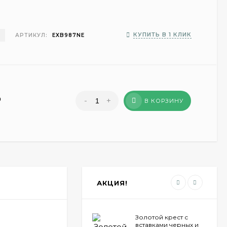
З
КУПИТЬ В 1 КЛИК
АРТИКУЛ:
EXB987NE
₽
-
+
В КОРЗИНУ
АКЦИЯ!
Золотой крест с
вставками черных и