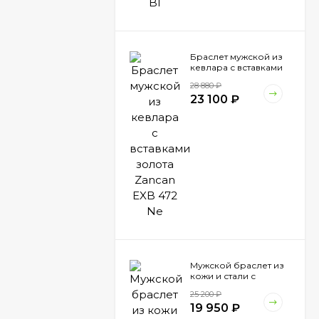
Браслет мужской из
кевлара с вставками
золота Zancan EXB
28 880
₽
472 Ne
23 100
₽
Мужской браслет из
кожи и стали с
вставками шпинели
25 200
₽
Zancan EHB 041
19 950
₽