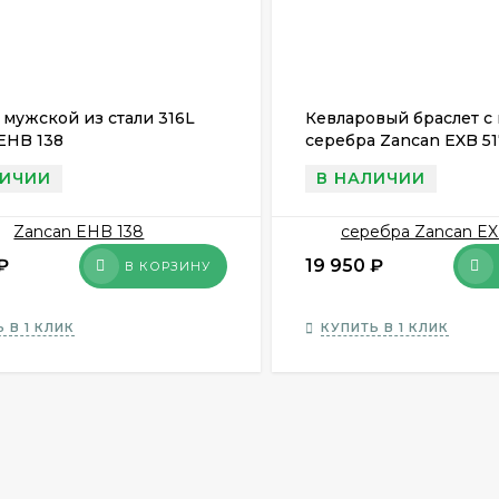
 мужской из стали 316L
Кевларовый браслет с
EHB 138
серебра Zancan EXB 51
ЛИЧИИ
В НАЛИЧИИ
₽
19 950
₽
В КОРЗИНУ
 В 1 КЛИК
КУПИТЬ В 1 КЛИК