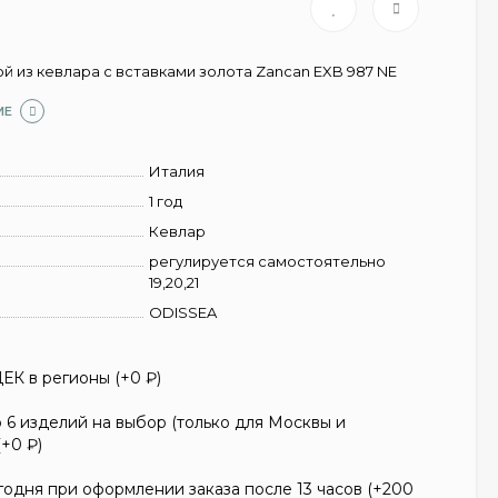
й из кевлара с вставками золота Zancan EXB 987 NE
ИЕ
Италия
1 год
Кевлар
регулируется самостоятельно
19,20,21
ODISSEA
ЕК в регионы (+
0
₽
)
6 изделий на выбор (только для Москвы и
(+
0
₽
)
одня при оформлении заказа после 13 часов (+
200