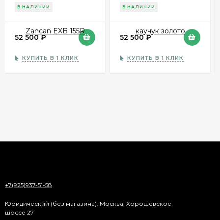
Zancan EXB 155R
каучук золото
В НАЛИЧИИ
В НАЛИЧИИ
52 500
₽
52 500
₽
КУПИТЬ В 1 КЛИК
КУПИТЬ В 1 КЛИК
+7(925)937-51-58
Юридический (без магазина). Москва, Хорошевское
шоссе 27