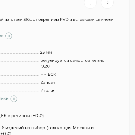
й из стали 316L c покрытием PVD и вставками шпинели
ИЕ
23 мм
регулируется самостоятельно
19,20
HI-TECK
Zancan
Италия
ТИКИ
ЕК в регионы (+
0
₽
)
6 изделий на выбор (только для Москвы и
(+
0
₽
)