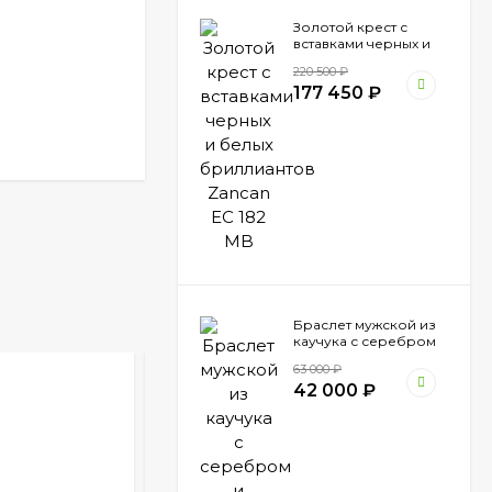
Золотой крест с
вставками черных и
белых бриллиантов
220 500
₽
Zancan EC 182 MB
177 450
₽
Браслет мужской из
каучука с серебром
и вставкой золота
63 000
₽
Zancan EXB 794 N
42 000
₽