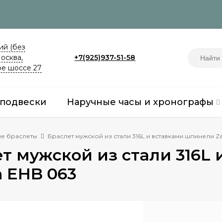
й (без
Москва,
+7(925)937-51-58
е шоссе 27
 подвески
Наручные часы и хронографы
е браслеты
Браслет мужской из стали 316L и вставками шпинели Z
т мужской из стали 316L
 EHB 063