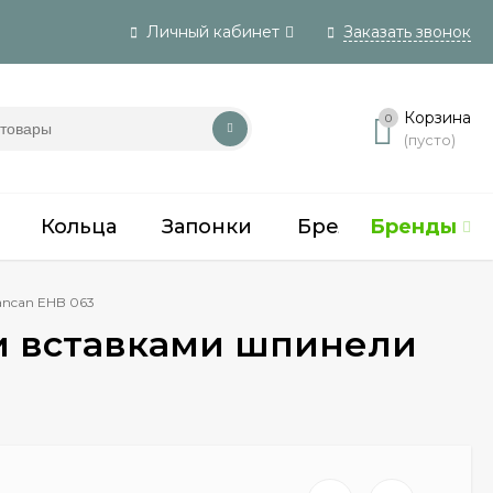
Личный кабинет
Заказать звонок
Вход
Корзина
0
(пусто)
Регистрация
Кольца
Запонки
Брелки, зажимы
Бренды
ancan EHB 063
 и вставками шпинели