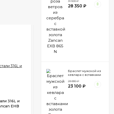
31 500
₽
Zancan EXB 865 N
28 350
₽
Браслет мужской из
кевлара с вставками
золота Zancan EXB
28 880
₽
473 BI
23 100
₽
али 316L и
Браслет мужской каучук золото
ancan EHB
Zancan EXB 191R.