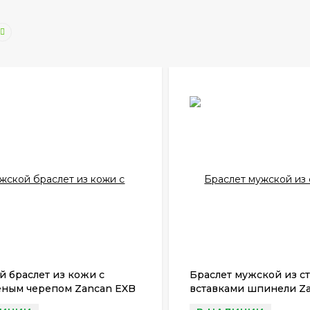
 браслет из кожи с
Браслет мужской из ст
еным черепом Zancan EXB
вставками шпинели Z
066