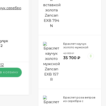
учук
Браслет мужской каучук золото
Браслет каучук
12
Zancan EXB 479 MR
золото мужской
Zancan EXB 157 R
В НАЛИЧИИ
42 000
₽
35 700
₽
25 200
₽
В КОРЗИНУ
В КОРЗИНУ
КУПИТЬ В 1 КЛИК
Браслет роза ветров
из серебра с
вставкой золота