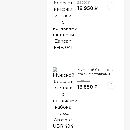
25 200
₽
Zancan EHB 041
19 950
₽
Мужской браслет из
стали с вставками
кабона Rosso Amante
15 750
₽
UBR 404 ZG
13 650
₽