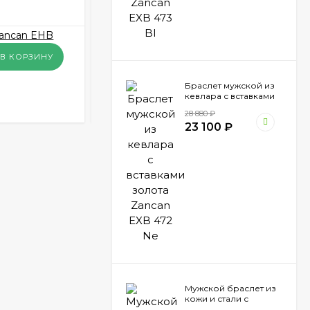
В НАЛИЧИИ
50 400
₽
В КОРЗИНУ
В КОРЗИНУ
Браслет мужской из
КУПИТЬ В 1 КЛИК
кевлара с вставками
золота Zancan EXB
28 880
₽
472 Ne
23 100
₽
Мужской браслет из
кожи и стали с
вставками шпинели