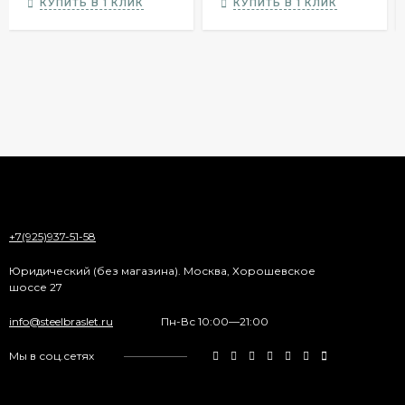
КУПИТЬ В 1 КЛИК
КУПИТЬ В 1 КЛИК
+7(925)937-51-58
Юридический (без магазина). Москва, Хорошевское
шоссе 27
info@steelbraslet.ru
Пн-Вс 10:00—21:00
Мы в соц.сетях