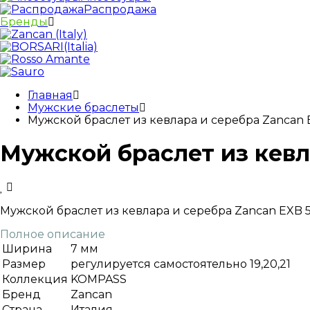
Распродажа
Бренды
Главная
Мужские браслеты
Мужской браслет из кевлара и серебра Zancan 
Мужской браслет из кевл
Мужской браслет из кевлара и серебра Zancan EXB 5
Полное описание
Ширина
7 мм
Размер
регулируется самостоятельно 19,20,21
Коллекция
KOMPASS
Бренд
Zancan
Страна
Италия