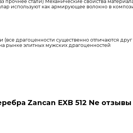
аз прочнее стали)
Механические свойства материала
евлар используют как армирующее волокно в
компози
(все драгоценности существенно отличаются друг о
е на рынке элитных мужских драгоценностей
еребра Zancan EXB 512 Ne отзывы