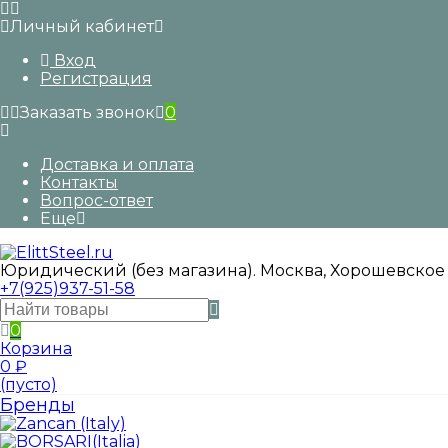
Личный кабинет
Вход
Регистрация
Заказать звонок
0
Доставка и оплата
Контакты
Вопрос-ответ
Еще
Юридический (без магазина). Москва, Хорошевское
+7(925)937-51-58
0
Корзина
0
₽
(пусто)
Бренды