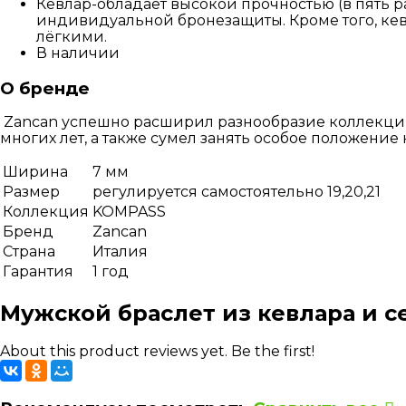
Кевлар-обладает высокой прочностью (в пять р
индивидуальной бронезащиты.
Кроме того, к
лёгкими.
В наличии
О бренде
Zancan успешно расширил разнообразие коллекции 
многих лет, а также сумел занять особое положени
Ширина
7 мм
Размер
регулируется самостоятельно 19,20,21
Коллекция
KOMPASS
Бренд
Zancan
Страна
Италия
Гарантия
1 год
Мужской браслет из кевлара и с
About this product reviews yet. Be the first!