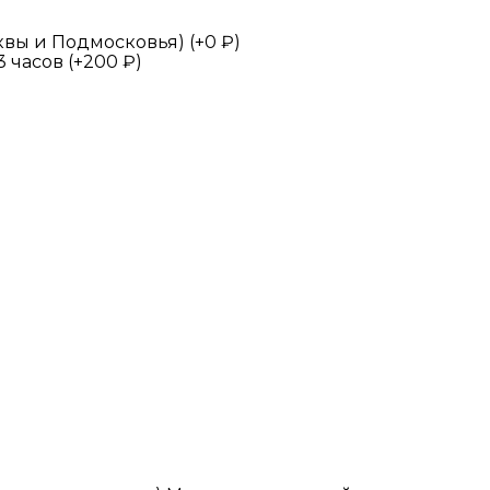
квы и Подмосковья) (+
0
₽
)
 часов (+
200
₽
)