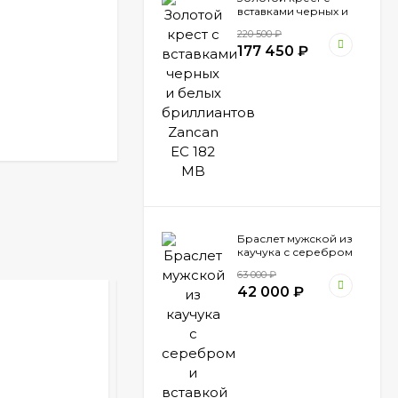
вставками черных и
белых бриллиантов
220 500
₽
Zancan EC 182 MB
177 450
₽
Браслет мужской из
каучука с серебром
и вставкой золота
63 000
₽
Zancan EXB 794 N
42 000
₽