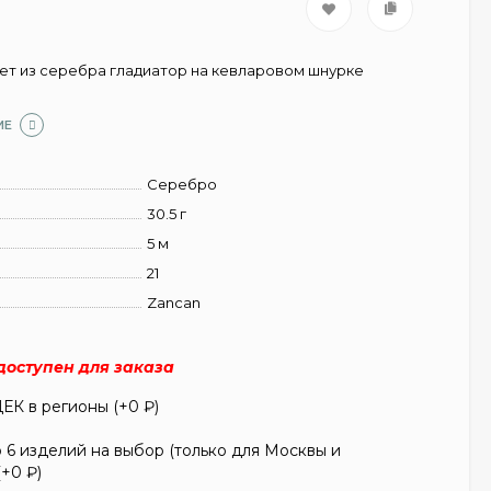
т из серебра гладиатор на кевларовом шнурке
ИЕ
Серебро
30.5 г
5 м
21
Zancan
едоступен для заказа
ЕК в регионы (+
0
₽
)
6 изделий на выбор (только для Москвы и
(+
0
₽
)