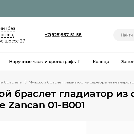
й (без
Москва,
+7(925)937-51-58
е шоссе 27
Наручные часы и хронографы
Кольца
Запо
е браслеты
Мужской браслет гладиатор из серебра на кевларово
й браслет гладиатор из 
 Zancan 01-B001