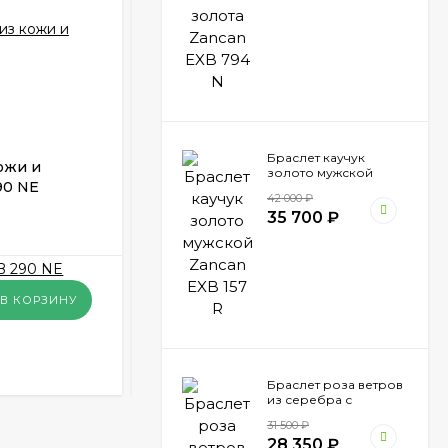
Браслет каучук
ожи и
Браслет мужской каучук серебро
золото мужской
90 NE
Zancan ESB 006 N
Zancan EXB 157 R
42 000
₽
35 700
₽
В НАЛИЧИИ
17 750
₽
В КОРЗИНУ
В КОРЗИНУ
КУПИТЬ В 1 КЛИК
Браслет роза ветров
из серебра с
вставкой золота
31 500
₽
Zancan EXB 865 N
28 350
₽