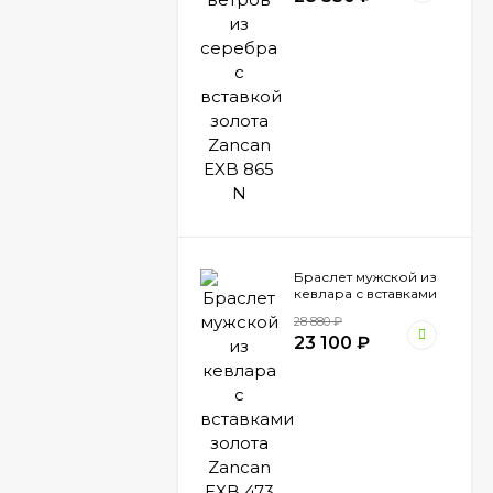
Браслет мужской из
кевлара с вставками
золота Zancan EXB
28 880
₽
473 BI
23 100
₽