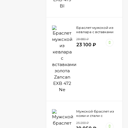
Браслет мужской из
кевлара с вставками
золота Zancan EXB
28 880
₽
472 Ne
23 100
₽
Мужской браслет из
кожи и стали с
вставками шпинели
25 200
₽
Zancan EHB 041