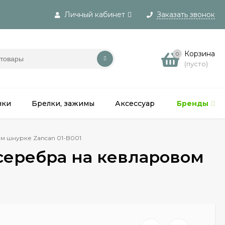
Личный кабинет
Заказать звонок
Вход
Корзина
0
(пусто)
Регистрация
нки
Брелки, зажимы
Аксессуары
Бренды
Распродаж
м шнурке Zancan 01-B001
серебра на кевларовом