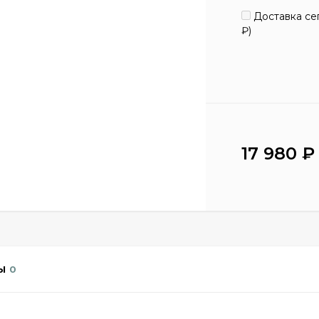
Доставка сег
₽
)
17 980
₽
Ы
0