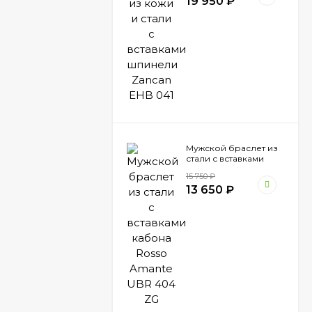
19 950
₽
Мужской браслет из
стали с вставками
кабона Rosso Amante
15 750
₽
UBR 404 ZG
13 650
₽