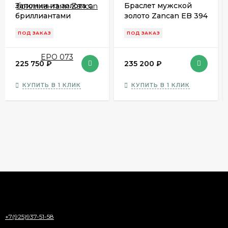
Запонки из золота с
Браслет мужской
бриллиантами
золото Zancan EB 394
Zancan EPO 073
ПОД ЗАКАЗ
ПОД ЗАКАЗ
225 750
₽
235 200
₽
КУПИТЬ В 1 КЛИК
КУПИТЬ В 1 КЛИК
+7(925)937-51-58