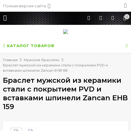
Полная версия сайта
0
КАТАЛОГ ТОВАРОВ
Главная
Мужские браслеты
Браслет мужской из керамики стали c покрытием PVD и
вставками шпинели Zancan EHB 159
Браслет мужской из керамики
стали c покрытием PVD и
вставками шпинели Zancan EHB
159