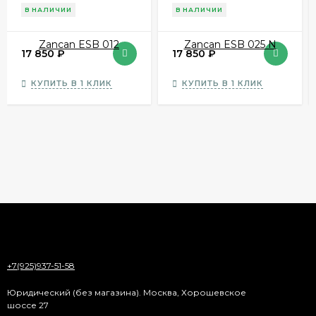
Zancan ESB 012
Zancan ESB 025 N
В НАЛИЧИИ
В НАЛИЧИИ
17 850
₽
17 850
₽
КУПИТЬ В 1 КЛИК
КУПИТЬ В 1 КЛИК
+7(925)937-51-58
Юридический (без магазина). Москва, Хорошевское
шоссе 27