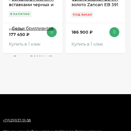
вставками черных и
золото Zancan EB 391
белых бриллиантов
В НАЛИЧИИ
ПОД ЗАКАЗ
Zancan EC 182 MB
220 500
₽
186 900
₽
177 450
₽
Купить в 1 клик
Купить в 1 клик
+7(925)937-51-58