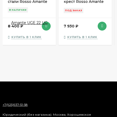
стали Rosso Amante
крест Rosso Amante
UGE 22 UG
UCN 126 BL
В НАЛИЧИИ
ПОД ЗАКАЗ
8 400
₽
7 930
₽
КУПИТЬ В 1 КЛИК
КУПИТЬ В 1 КЛИК
+7(925)937-51-58
Юридический (без магазина). Москва, Хорошевское