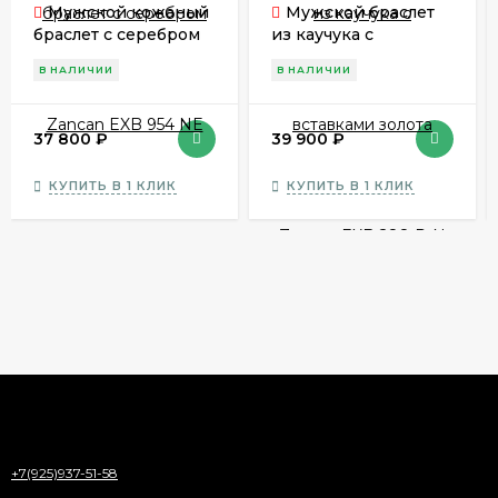
Мужской кожаный
Мужской браслет
браслет с серебром
из каучука с
Zancan EXB 954 NE
вставками золота
В НАЛИЧИИ
В НАЛИЧИИ
Zancan EXB 288 R-N
37 800
₽
39 900
₽
КУПИТЬ В 1 КЛИК
КУПИТЬ В 1 КЛИК
+7(925)937-51-58