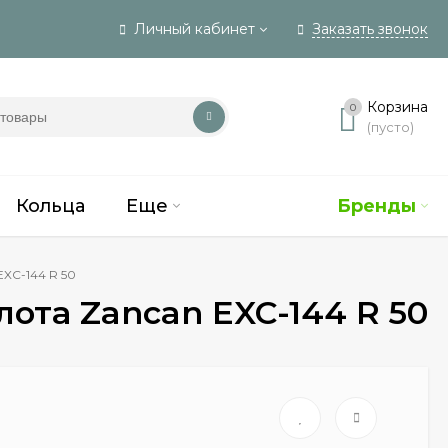
Личный кабинет
Заказать звонок
Вход
Корзина
0
(пусто)
Регистрация
Кольца
Еще
Бренды
EXC-144 R 50
лота Zancan EXC-144 R 50