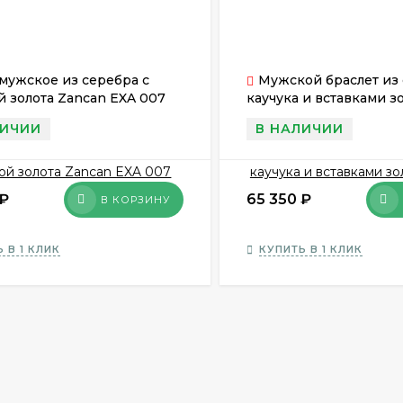
мужское из серебра с
Мужской браслет из
й золота Zancan EXA 007
каучука и вставками зо
Zancan EXB 290 R-N
ЛИЧИИ
В НАЛИЧИИ
₽
65 350
₽
В КОРЗИНУ
 В 1 КЛИК
КУПИТЬ В 1 КЛИК