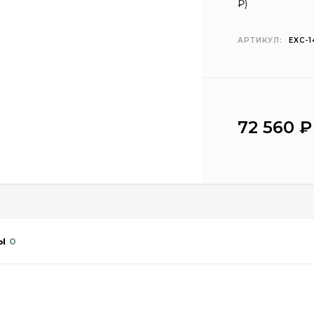
₽
)
АРТИКУЛ:
EXC-
72 560
₽
Ы
0