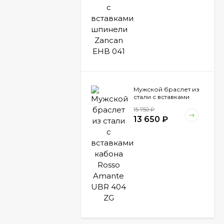
Мужской браслет из
стали с вставками
кабона Rosso Amante
15 750
₽
UBR 404 ZG
13 650
₽