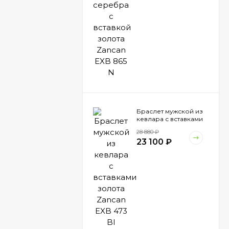
Браслет мужской из
кевлара с вставками
золота Zancan EXB
28 880
₽
473 BI
23 100
₽