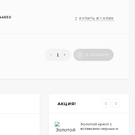
144R50
КУПИТЬ В 1 КЛИК
-
+
В КОРЗИНУ
АКЦИЯ!
Золотой крест с
вставками черных и
белых бриллиантов