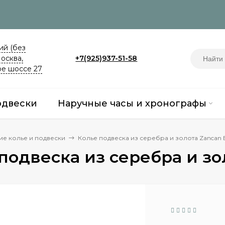
й (без
Москва,
+7(925)937-51-58
е шоссе 27
одвески
Наручные часы и хронографы
ие колье и подвески
Колье подвеска из серебра и золота Zancan 
подвеска из серебра и зо