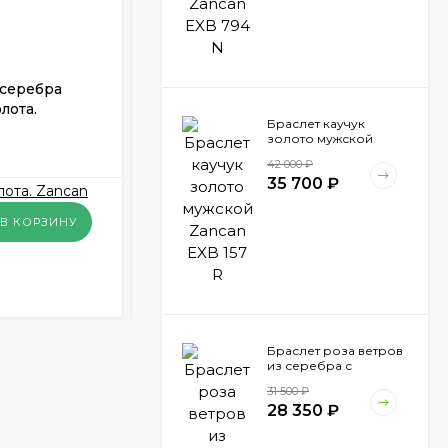
 серебра
Мужской браслет из серебра
лота.
каучука и вставками золота.
Браслет каучук
Zancan EXB 291 R-N
золото мужской
В НАЛИЧИИ
Zancan EXB 157 R
42 000
₽
35 700
₽
65 350
₽
В КОРЗИНУ
В КОРЗИНУ
КУПИТЬ В 1 КЛИК
Браслет роза ветров
из серебра с
вставкой золота
31 500
₽
Zancan EXB 865 N
28 350
₽