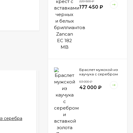
220 500
₽
Zancan EC 182 MB
177 450
₽
Браслет мужской из
каучука с серебром
и вставкой золота
63 000
₽
Zancan EXB 794 N
42 000
₽