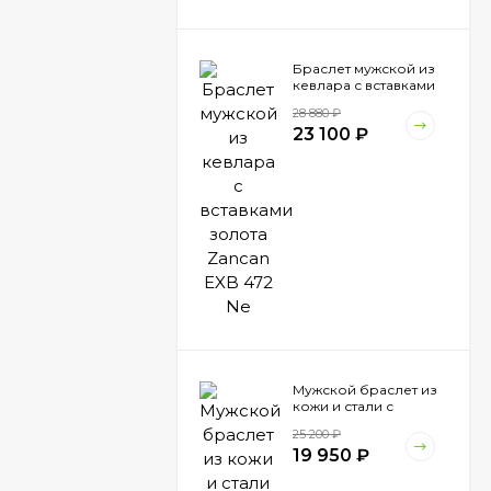
Браслет мужской из
кевлара с вставками
золота Zancan EXB
28 880
₽
472 Ne
23 100
₽
Мужской браслет из
кожи и стали с
вставками шпинели
25 200
₽
Zancan EHB 041
19 950
₽