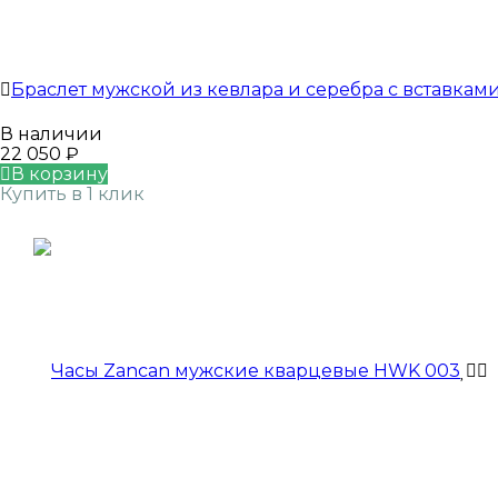
Браслет мужской из кевлара и серебра с вставками
В наличии
22 050
₽
В корзину
Купить в 1 клик