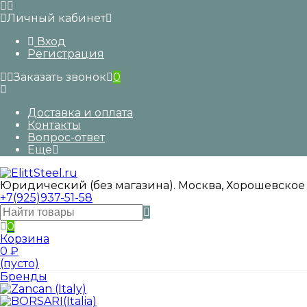
Личный кабинет
Вход
Регистрация
Заказать звонок
0
Доставка и оплата
Контакты
Вопрос-ответ
Еще
Юридический (без магазина). Москва, Хорошевское
+7(925)937-51-58
0
Корзина
0
₽
(пусто)
Бренды