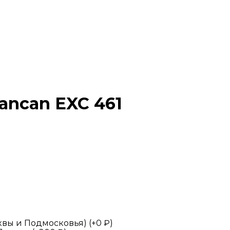
ancan EXC 461
квы и Подмосковья) (+
0
₽
)