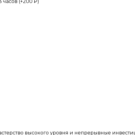
 часов (+
200
₽
)
астерство высокого уровня и непрерывные инвест