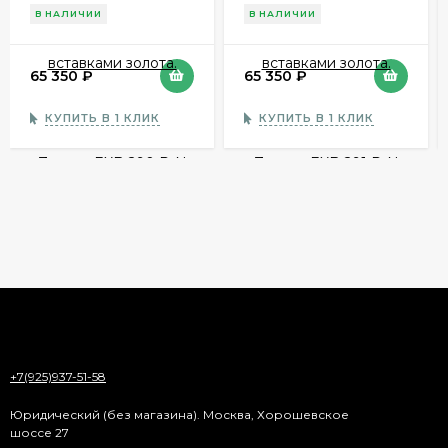
вставками золота.
вставками золота.
В НАЛИЧИИ
В НАЛИЧИИ
Zancan EXB 290 R-N
Zancan EXB 291 R-N
65 350
₽
65 350
₽
КУПИТЬ В 1 КЛИК
КУПИТЬ В 1 КЛИК
+7(925)937-51-58
Юридический (без магазина). Москва, Хорошевское
шоссе 27