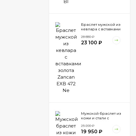
Браслет мужской из
кевлара с вставками
золота Zancan EXB
28 880
₽
472 Ne
23 100
₽
Мужской браслет из
кожи и стали с
вставками шпинели
25 200
₽
Zancan EHB 041
19 950
₽