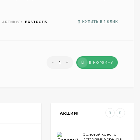
КУПИТЬ В 1 КЛИК
АРТИКУЛ:
BRSTPO115
-
+
В КОРЗИНУ
АКЦИЯ!
Золотой крест с
вставками черных и