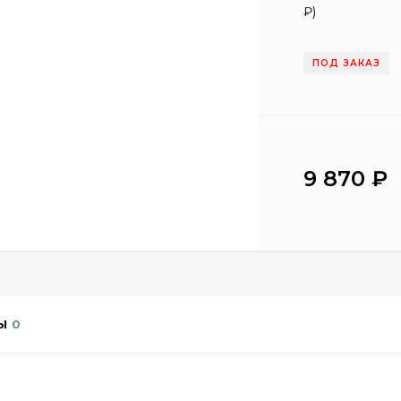
₽
)
ПОД ЗАКАЗ
9 870
₽
Ы
0