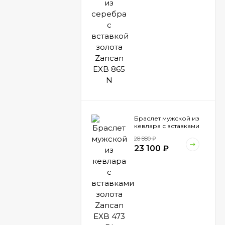
Браслет мужской из
кевлара с вставками
золота Zancan EXB
28 880
₽
473 BI
23 100
₽