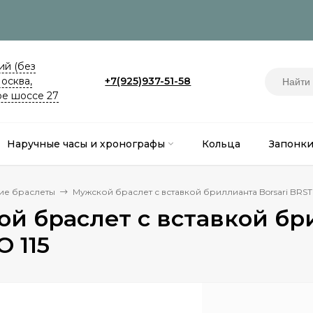
й (без
Москва,
+7(925)937-51-58
е шоссе 27
Наручные часы и хронографы
Кольца
Запонк
ие браслеты
Мужской браслет с вставкой бриллианта Borsari BRST
й браслет с вставкой бри
 115