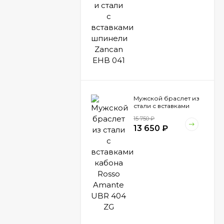
Мужской браслет из
стали с вставками
кабона Rosso Amante
15 750
₽
UBR 404 ZG
13 650
₽