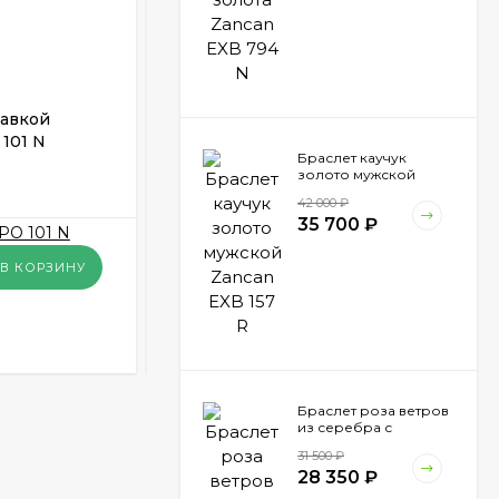
тавкой
Мужской браслет с вставкой
 101 N
золота Borsari BRSTPO 102 M
Браслет каучук
золото мужской
ПОД ЗАКАЗ
Zancan EXB 157 R
42 000
₽
35 700
₽
9 770
₽
В КОРЗИНУ
В КОРЗИНУ
КУПИТЬ В 1 КЛИК
Браслет роза ветров
из серебра с
вставкой золота
31 500
₽
Zancan EXB 865 N
28 350
₽