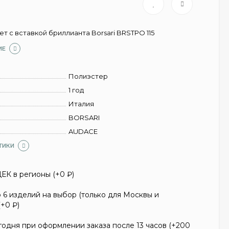
т с вставкой бриллианта Borsari BRSTPO 115
ИЕ
Полиэстер
1 год
Италия
BORSARI
AUDACE
ТИКИ
ЕК в регионы (+
0
₽
)
6 изделий на выбор (только для Москвы и
(+
0
₽
)
одня при оформлении заказа после 13 часов (+
200