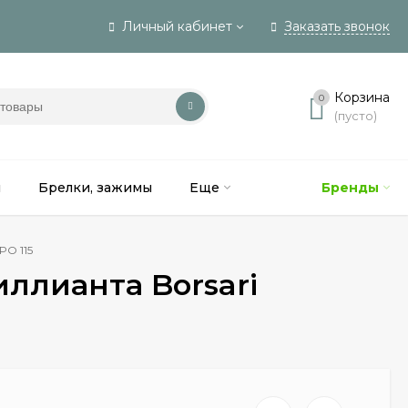
Личный кабинет
Заказать звонок
Вход
Корзина
0
(пусто)
Регистрация
и
Брелки, зажимы
Еще
Бренды
PO 115
ллианта Borsari