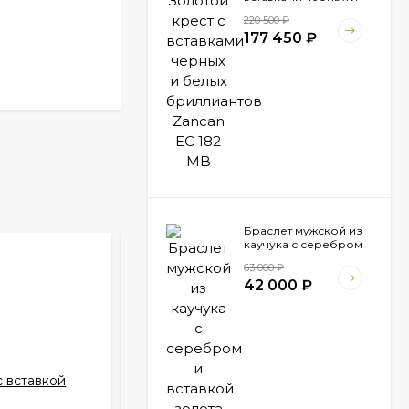
белых бриллиантов
220 500
₽
Zancan EC 182 MB
177 450
₽
Браслет мужской из
каучука с серебром
и вставкой золота
63 000
₽
Zancan EXB 794 N
42 000
₽