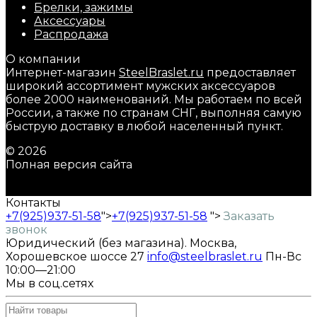
Брелки, зажимы
Аксессуары
Распродажа
О компании
Интернет-магазин
SteelBraslet.ru
предоставляет
широкий ассортимент мужских аксессуаров
более 2000 наименований. Мы работаем по всей
России, а также по странам СНГ, выполняя самую
быструю доставку в любой населенный пункт.
© 2026
Полная версия сайта
Контакты
+7(925)937-51-58
">
+7(925)937-51-58
">
Заказать
звонок
Юридический (без магазина). Москва,
Хорошевское шоссе 27
info@steelbraslet.ru
Пн-Вс
10:00—21:00
Мы в соц.сетях