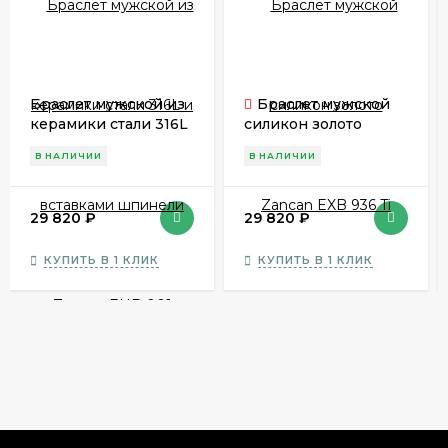
Браслет мужской из
Браслет мужской
керамики стали 316L
силикон золото
и вставками
Zancan EXB 936 Ti
В НАЛИЧИИ
В НАЛИЧИИ
шпинели Zancan
EHB 001
29 820
₽
29 820
₽
КУПИТЬ В 1 КЛИК
КУПИТЬ В 1 КЛИК