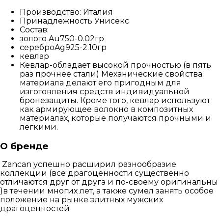
Производство: Италия
Принадлежность Унисекс
Состав:
золото Au750-0.02гр
сереброAg925-2.10гр
кевлар
Кевлар-обладает высокой прочностью (в пять
раз прочнее стали)
Механические свойства
материала делают его пригодным для
изготовления средств индивидуальной
бронезащиты.
Кроме того, кевлар используют
как армирующее волокно в
композитных
материалах,
которые получаются прочными и
лёгкими.
О бренде
Zancan успешно расширил разнообразие
коллекции (все драгоценности существенно
отличаются друг от друга и по-своему оригинальны
)в течении многих лет, а также сумел занять особое
положение на рынке элитных мужских
драгоценностей