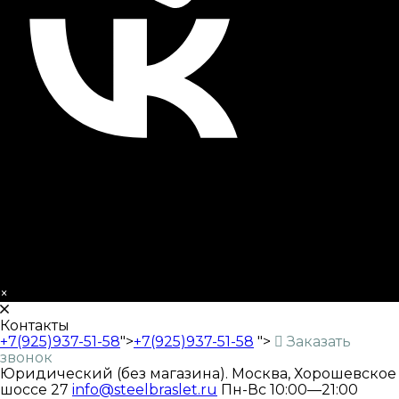
×
Контакты
+7(925)937-51-58
">
+7(925)937-51-58
">
Заказать
звонок
Юридический (без магазина). Москва, Хорошевское
шоссе 27
info@steelbraslet.ru
Пн-Вс 10:00—21:00