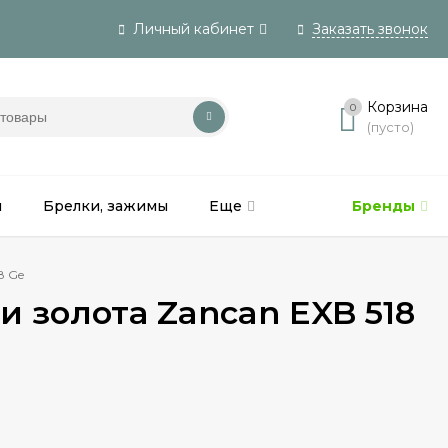
Личный кабинет
Заказать звонок
Вход
Корзина
0
(пусто)
Регистрация
и
Брелки, зажимы
Еще
Бренды
8 Ge
 золота Zancan EXB 518