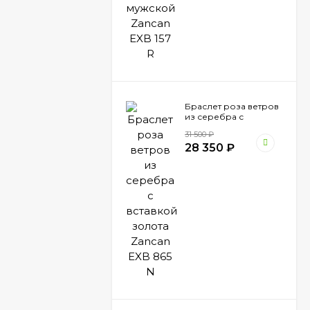
Браслет роза ветров
из серебра с
вставкой золота
31 500
₽
Zancan EXB 865 N
28 350
₽