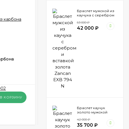
Браслет мужской из
каучука с серебром
и вставкой золота
63 000
₽
Zancan EXB 794 N
42 000
₽
арбона
Шариковая ручка из карбона
Zancan HPN 003
ПОД ЗАКАЗ
12 600
₽
В КОРЗИНУ
В КОРЗИНУ
Браслет каучук
золото мужской
Купить в 1 клик
Zancan EXB 157 R
42 000
₽
35 700
₽