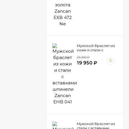
Мужской браслет из
кожи и стали с
вставками шпинели
25 200
₽
Zancan EHB 041
19 950
₽
Мужской браслет из
стали с вставками