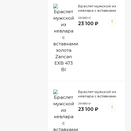
Браслет мужской из
кевлара с вставками
золота Zancan EXB
28 880
₽
473 BI
23 100
₽
Браслет мужской из
кевлара с вставками
золота Zancan EXB
28 880
₽
472 Ne
23 100
₽