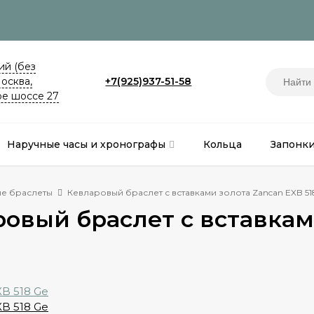
й (без
Москва,
+7(925)937-51-58
е шоссе 27
Наручные часы и хронографы
Кольца
Запонк
е браслеты
Кевларовый браслет с вставками золота Zancan EXB 51
овый браслет с вставками