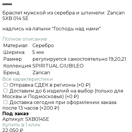
Браслет мужской из серебра и шпинели Zancan
SXB 014 SE
надпись на латыни "Господь над нами"
Полное описание
Материал
Серебро
Ширина
5 мм
Размер
регулируется самостоятельно 19,20,21
Коллекция
SPIRITUAL GIUBILEO
Бренд
Zancan
Все характеристики
Отправка СДЕК в регионы (+
0
₽
)
Доставим до 6 изделий на выбор (только для
Москвы и Подмосковья) (+
0
₽
)
Доставка сегодня при оформлении заказа
после 13 часов (+
200
₽
)
Под заказ
Артикул:
SXB014SE
Купить в 1 клик
22 050
₽