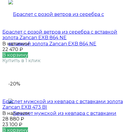
Браслет с розой ветров из серебра с вставкой
золота Zancan EXB 864 NE
В наличии
22 470
₽
В корзину
Купить в 1 клик
-20%
Браслет мужской из кевлара с вставками золота
Zancan EXB 473 BI
В наличии
28 880
₽
23 100
₽
В корзину