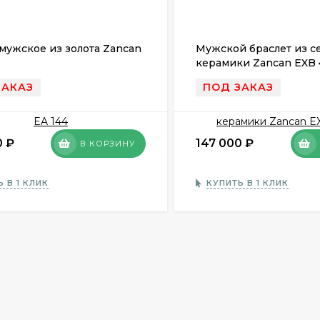
мужское из золота Zancan
Мужской браслет из с
керамики Zancan EXB 
ЗАКАЗ
ПОД ЗАКАЗ
0
₽
147 000
₽
В КОРЗИНУ
 В 1 КЛИК
КУПИТЬ В 1 КЛИК