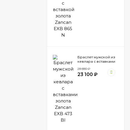
Браслет мужской из
кевлара с вставками
золота Zancan EXB
28 880
₽
473 BI
23 100
₽