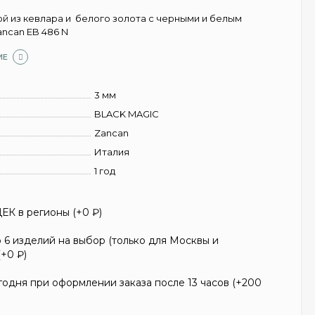
й из кевлара и белого золота с черными и белым
ncan EB 486 N
ИЕ
3 мм
BLACK MAGIC
Zancan
Италия
1 год
ЕК в регионы (+
0
₽
)
6 изделий на выбор (только для Москвы и
(+
0
₽
)
одня при оформлении заказа после 13 часов (+
200