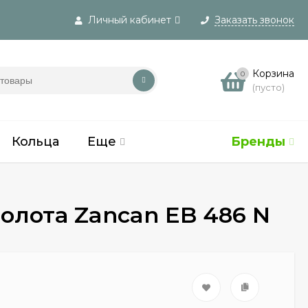
Личный кабинет
Заказать звонок
Вход
Корзина
0
(пусто)
Регистрация
Кольца
Еще
Бренды
олота Zancan EB 486 N