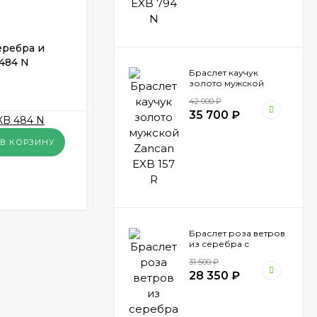
еребра и
Браслет мужской каучук золото и
484 N
серебро EXB 214 MR
Браслет каучук
золото мужской
ПОД ЗАКАЗ
Zancan EXB 157 R
42 000
₽
35 700
₽
136 500
₽
В КОРЗИНУ
В КОРЗИНУ
КУПИТЬ В 1 КЛИК
Браслет роза ветров
из серебра с
вставкой золота
31 500
₽
Zancan EXB 865 N
28 350
₽