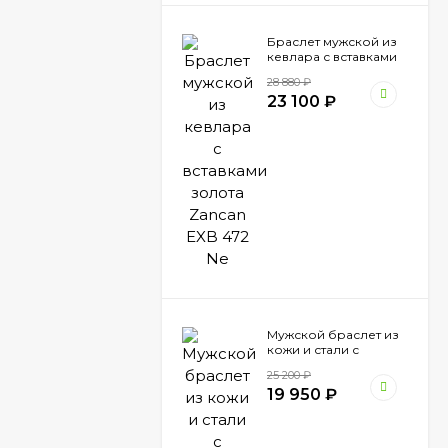
Браслет мужской из
кевлара с вставками
золота Zancan EXB
28 880
₽
472 Ne
23 100
₽
Мужской браслет из
кожи и стали с
вставками шпинели
25 200
₽
Zancan EHB 041
19 950
₽