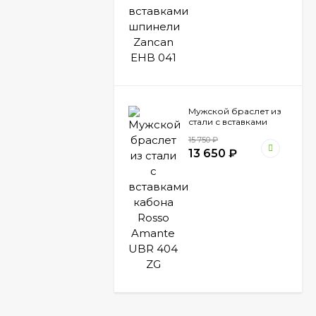
Мужской браслет из
стали с вставками
кабона Rosso Amante
15 750
₽
UBR 404 ZG
13 650
₽