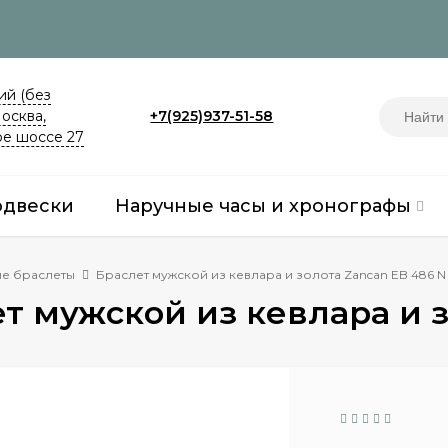
й (без
Москва,
+7(925)937-51-58
е шоссе 27
одвески
Наручные часы и хронографы
е браслеты
Браслет мужской из кевлара и золота Zancan EB 486 N
т мужской из кевлара и з