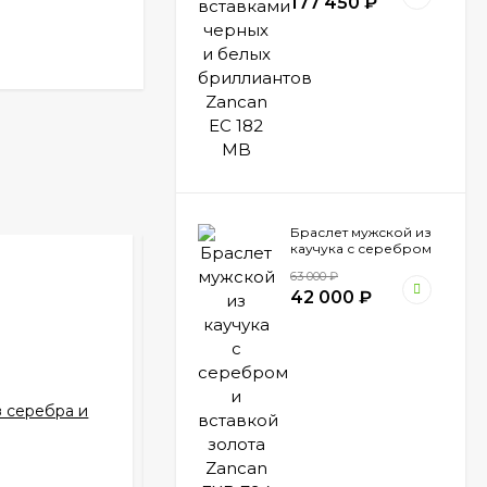
177 450
₽
Браслет мужской из
каучука с серебром
и вставкой золота
63 000
₽
Zancan EXB 794 N
42 000
₽