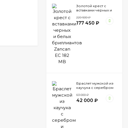
Золотой крест с
вставками черных и
белых бриллиантов
220 500
₽
Zancan EC 182 MB
177 450
₽
Браслет мужской из
каучука с серебром
и вставкой золота
63 000
₽
Zancan EXB 794 N
42 000
₽