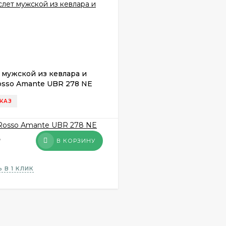
 мужской из кевлара и
osso Amante UBR 278 NE
КАЗ
₽
В КОРЗИНУ
 В 1 КЛИК