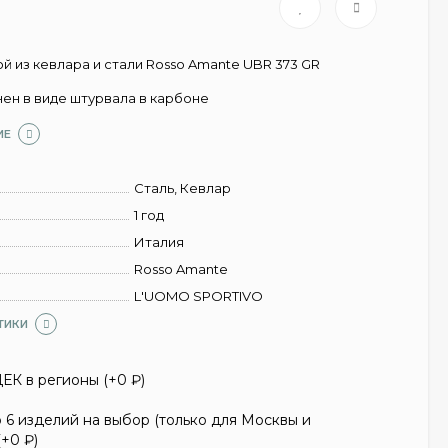
й из кевлара и стали Rosso Amante UBR 373 GR
ен в виде штурвала в карбоне
ИЕ
Сталь, Кевлар
1 год
Италия
Rosso Amante
L'UOMO SPORTIVO
ТИКИ
ЕК в регионы (+
0
₽
)
6 изделий на выбор (только для Москвы и
(+
0
₽
)