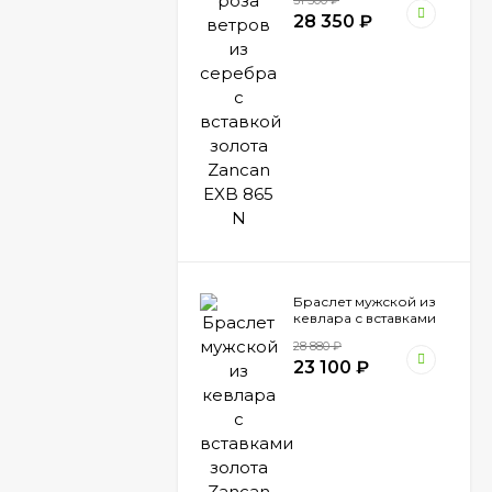
31 500
₽
Zancan EXB 865 N
28 350
₽
Браслет мужской из
кевлара с вставками
золота Zancan EXB
28 880
₽
473 BI
23 100
₽