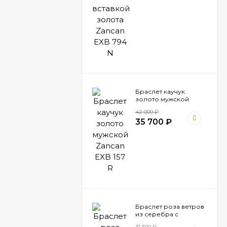
Браслет каучук
золото мужской
Zancan EXB 157 R
42 000
₽
35 700
₽
Браслет роза ветров
из серебра с
вставкой золота