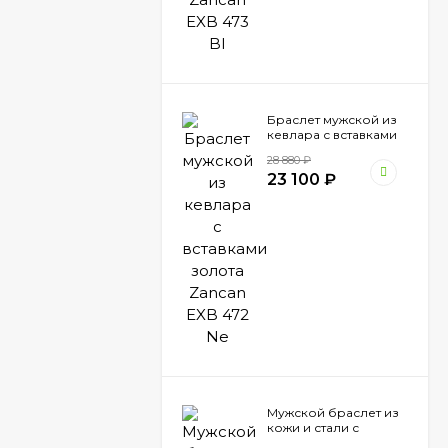
Браслет мужской из
кевлара с вставками
золота Zancan EXB
28 880
₽
472 Ne
23 100
₽
Мужской браслет из
кожи и стали с
вставками шпинели