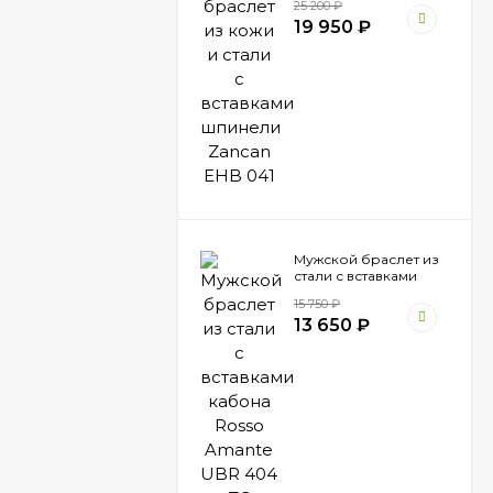
25 200
₽
Zancan EHB 041
19 950
₽
Мужской браслет из
стали с вставками
кабона Rosso Amante
15 750
₽
UBR 404 ZG
13 650
₽