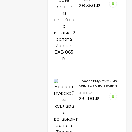
31 500
₽
Zancan EXB 865 N
28 350
₽
Браслет мужской из
кевлара с вставками
золота Zancan EXB
28 880
₽
473 BI
23 100
₽