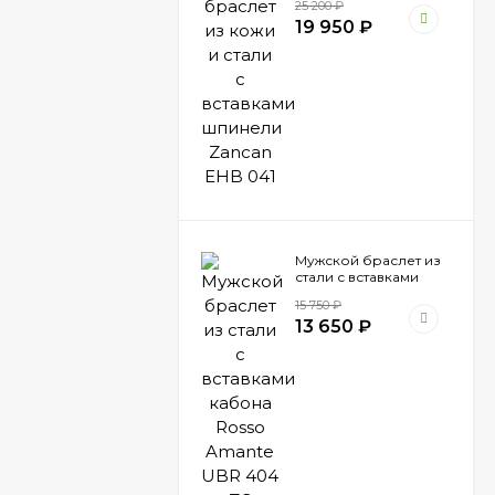
25 200
₽
Zancan EHB 041
19 950
₽
Мужской браслет из
стали с вставками
кабона Rosso Amante
15 750
₽
UBR 404 ZG
13 650
₽