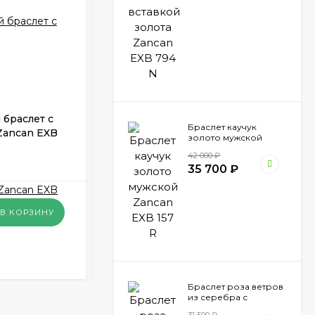
браслет с
Браслет мужской из кевлара и
Браслет каучук
Zancan EXB
стали Rosso Amante UBR 123 BL
золото мужской
Zancan EXB 157 R
ПОД ЗАКАЗ
42 000
₽
35 700
₽
9 980
₽
В КОРЗИНУ
В КОРЗИНУ
КУПИТЬ В 1 КЛИК
Браслет роза ветров
из серебра с
вставкой золота