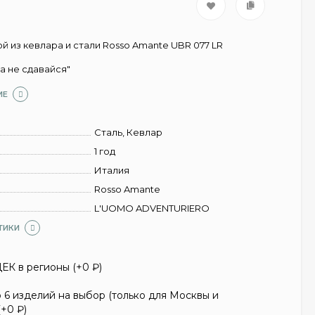
й из кевлара и стали Rosso Amante UBR 077 LR
а не сдавайся"
ИЕ
Сталь, Кевлар
1 год
Италия
Rosso Amante
L'UOMO ADVENTURIERO
ТИКИ
ЕК в регионы (+
0
₽
)
6 изделий на выбор (только для Москвы и
(+
0
₽
)