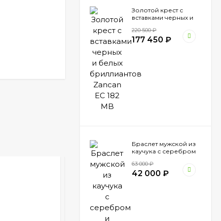
Золотой крест с
вставками черных и
белых бриллиантов
220 500
₽
Zancan EC 182 MB
177 450
₽
Браслет мужской из
каучука с серебром
и вставкой золота
63 000
₽
Zancan EXB 794 N
42 000
₽