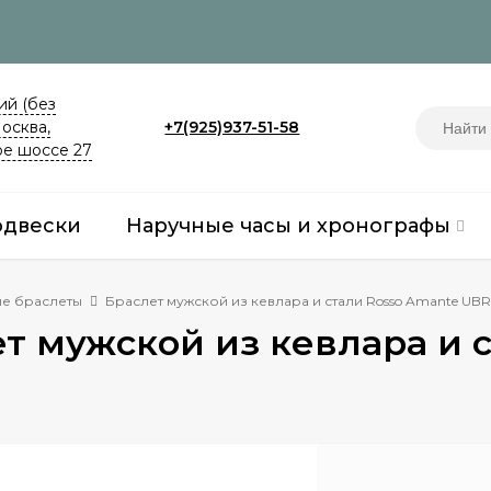
й (без
Москва,
+7(925)937-51-58
е шоссе 27
одвески
Наручные часы и хронографы
е браслеты
Браслет мужской из кевлара и стали Rosso Amante UBR
т мужской из кевлара и 