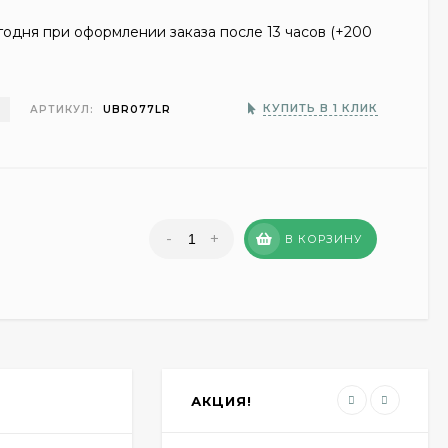
одня при оформлении заказа после 13 часов (+
200
З
КУПИТЬ В 1 КЛИК
АРТИКУЛ:
UBR077LR
-
+
В КОРЗИНУ
АКЦИЯ!