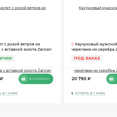
т с розой ветров из
Каучуковый мужской 
 с вставкой золота Zancan
черепами из серебра 
 Ro
431
ЛИЧИИ
ПОД ЗАКАЗ
₽
20 790
₽
В КОРЗИНУ
 В 1 КЛИК
КУПИТЬ В 1 КЛИК