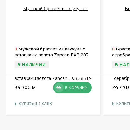
Мужской браслет из каучука с
Брасле
вставками золота Zancan EXB 285
серебра
R-N
EXB 862
В НАЛИЧИИ
В НА
35 700
₽
24 470
В КОРЗИНУ
КУПИТЬ В 1 КЛИК
КУПИТЬ