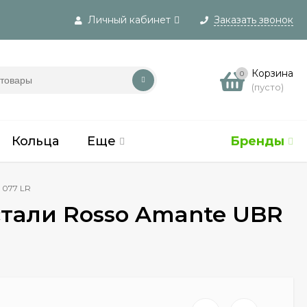
Личный кабинет
Заказать звонок
Вход
Корзина
0
(пусто)
Регистрация
Кольца
Еще
Бренды
 077 LR
стали Rosso Amante UBR