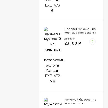
Браслет мужской из
кевлара с вставками
золота Zancan EXB
28 880
₽
472 Ne
23 100
₽
Мужской браслет из
кожи и стали с
вставками шпинели