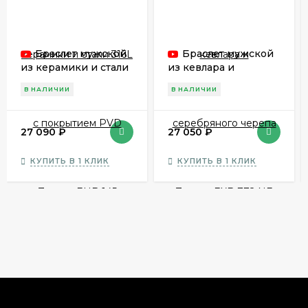
Браслет мужской
Браслет мужской
из керамики и стали
из кевлара и
316L c покрытием
серебряного черепа
В НАЛИЧИИ
В НАЛИЧИИ
PVD Zancan EHB 145
Zancan EXB 772 NE
27 090
₽
27 050
₽
КУПИТЬ В 1 КЛИК
КУПИТЬ В 1 КЛИК