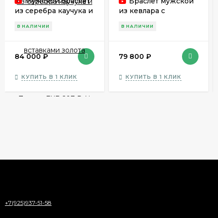
Мужской браслет
Браслет мужской
из серебра каучука и
из кевлара с
вставками золота
серебром и вставкой
В НАЛИЧИИ
В НАЛИЧИИ
Zancan EXB 297 R-N
золота Zancan EXB
782 N
84 000
₽
79 800
₽
КУПИТЬ В 1 КЛИК
КУПИТЬ В 1 КЛИК
+7(925)937-51-58