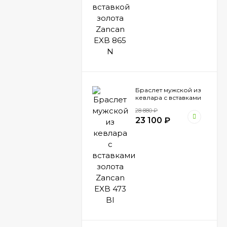
Браслет мужской из
кевлара с вставками
золота Zancan EXB
28 880
₽
473 BI
23 100
₽