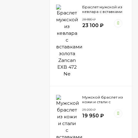
Браслет мужской из
кевлара с вставками
золота Zancan EXB
28 880
₽
472 Ne
23 100
₽
Мужской браслет из
кожи и стали с
вставками шпинели
25 200
₽
Zancan EHB 041
19 950
₽