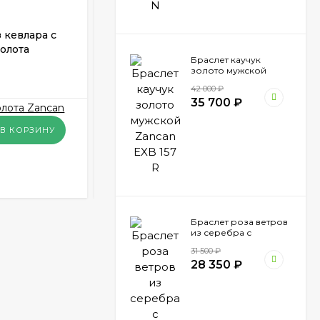
 кевлара с
Браслет мужской из кевлара с
олота
серебром и вставкой золота
Браслет каучук
Zancan EXB 787 N
золото мужской
В НАЛИЧИИ
Zancan EXB 157 R
42 000
₽
35 700
₽
95 550
₽
В КОРЗИНУ
В КОРЗИНУ
КУПИТЬ В 1 КЛИК
Браслет роза ветров
из серебра с
вставкой золота
31 500
₽
Zancan EXB 865 N
28 350
₽