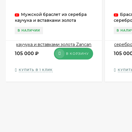
Мужской браслет из серебра
Брас
каучука и вставками золота
серебро
Zancan EXB 295 R-N
Zancan 
В НАЛИЧИИ
В НАЛИ
105 000
₽
105 00
В КОРЗИНУ
КУПИТЬ В 1 КЛИК
КУПИТЬ