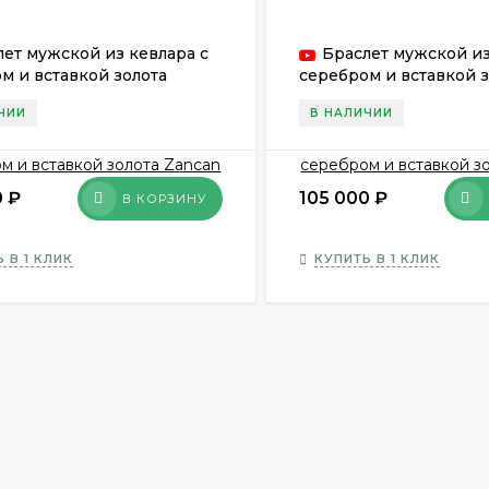
лет мужской из кевлара с
Браслет мужской из
м и вставкой золота
серебром и вставкой з
EXB 786 N
Zancan EXB 790 N
ЧИИ
В НАЛИЧИИ
0
₽
105 000
₽
В КОРЗИНУ
 В 1 КЛИК
КУПИТЬ В 1 КЛИК