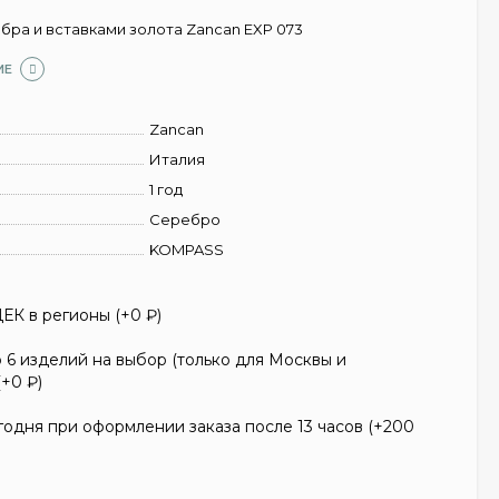
бра и вставками золота Zancan EXP 073
ИЕ
Zancan
Италия
1 год
Серебро
KOMPASS
ЕК в регионы (+
0
₽
)
6 изделий на выбор (только для Москвы и
(+
0
₽
)
одня при оформлении заказа после 13 часов (+
200