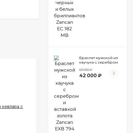
Браслет мужской из
каучука с серебром
и вставкой золота
63 000
₽
Zancan EXB 794 N
42 000
₽