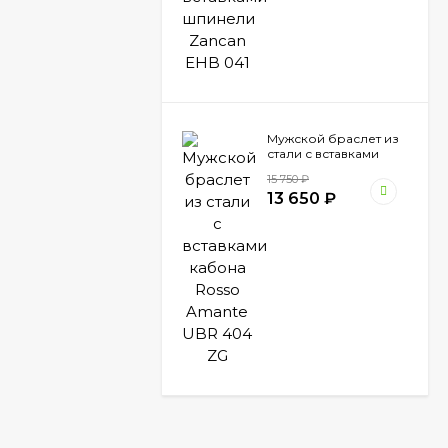
Мужской браслет из
стали с вставками
кабона Rosso Amante
15 750
₽
UBR 404 ZG
13 650
₽